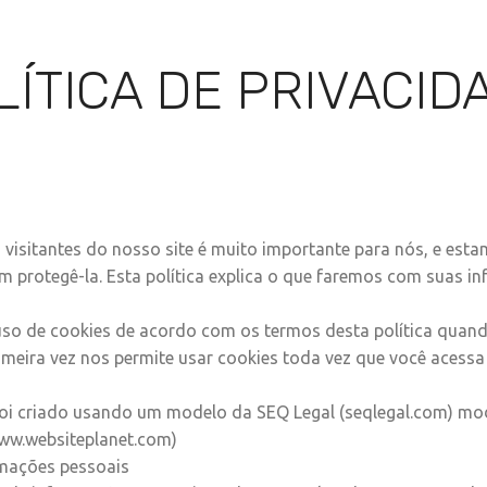
NCRÍVEIS
COMPRE AGORA
CHECKLIST
VÍDEOS
QU
LÍTICA DE PRIVACID
 visitantes do nosso site é muito importante para nós, e est
protegê-la. Esta política explica o que faremos com suas i
uso de cookies de acordo com os termos desta política quan
rimeira vez nos permite usar cookies toda vez que você acessa 
oi criado usando um modelo da SEQ Legal (seqlegal.com) mod
www.websiteplanet.com)
rmações pessoais