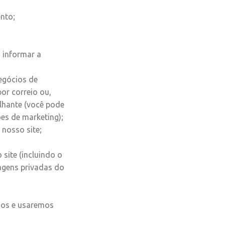
nto;
s informar a
egócios de
or correio ou,
lhante (você pode
es de marketing);
 nosso site;
site (incluindo o
agens privadas do
emos e usaremos