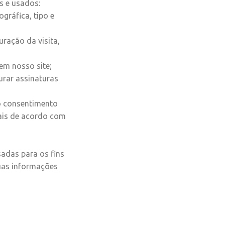
s e usados:
gráfica, tipo e
uração da visita,
 em nosso site
;
urar assinaturas
 o consentimento
ais de acordo com
adas para os fins
suas informações