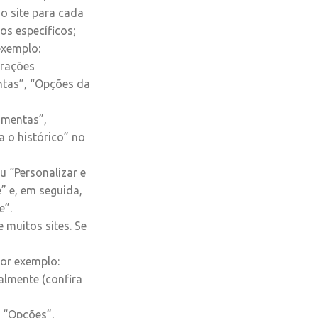
 o site para cada
os específicos;
exemplo:
urações
ntas”, “Opções da
amentas”,
 o histórico” no
 “Personalizar e
” e, em seguida,
e”.
 muitos sites. Se
or exemplo:
almente (confira
, “Opções”,