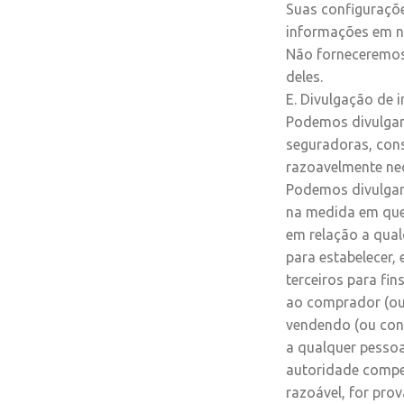
Suas configuraçõe
informações em no
Não forneceremos 
deles.
E. Divulgação de 
Podemos divulgar 
seguradoras, cons
razoavelmente nec
Podemos divulgar
na medida em que 
em relação a qual
para estabelecer, 
terceiros para fin
ao comprador (ou
vendendo (ou con
a qualquer pessoa
autoridade compe
razoável, for pro