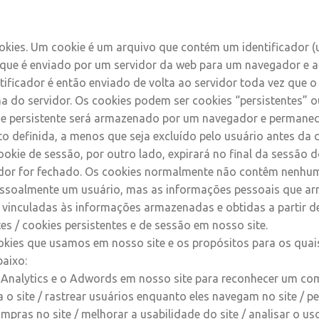
okies. Um cookie é um arquivo que contém um identificador 
) que é enviado por um servidor da web para um navegador e
tificador é então enviado de volta ao servidor toda vez que 
na do servidor. Os cookies podem ser cookies “persistentes” o
e persistente será armazenado por um navegador e permanece
o definida, a menos que seja excluído pelo usuário antes da 
okie de sessão, por outro lado, expirará no final da sessão d
or for fechado. Os cookies normalmente não contêm nenhu
pessoalmente um usuário, mas as informações pessoais que 
vinculadas às informações armazenadas e obtidas a partir d
es / cookies persistentes e de sessão em nosso site.
kies que usamos em nosso site e os propósitos para os qua
baixo:
Analytics e o Adwords em nosso site para reconhecer um c
 o site / rastrear usuários enquanto eles navegam no site / pe
pras no site / melhorar a usabilidade do site / analisar o uso