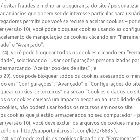
 / evitar fraudes e melhorar a segurança do site / personalizar
ar anúncios que podem ser de interesse particular para usuári
egadores permite que você se recuse a aceitar cookies – por 
rer (versão 10), você pode bloquear cookies usando as config
ancelamento de manipulação de cookies clicando em “Ferrame
idade” e “Avançado”;
o 24), você pode bloquear todos os cookies clicando em “Ferr
idade”, selecionando “Usar configurações personalizadas para
esmarcando “Aceitar cookies de sites” ; e
 29), você pode bloquear todos os cookies acessando o menu
ando em “Configurações”, “Avançado” e “Configurações do site
quear cookies de terceiros” na seção “Cookies e dados do sit
os os cookies causará um impacto negativo na usabilidade de
cookies, não poderá usar todos os recursos em nosso site.
r os cookies que já estão armazenados no seu computador – p
rer (versão 10), você deve excluir os arquivos de cookies manu
azê-lo em http://support.microsoft.com/kb/278835 );
o 24), você pode excluir os cookies clicando em “Ferramentas”