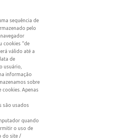
(uma sequência de
 armazenado pelo
o navegador
u cookies “de
rá válido até a
data de
o usuário,
ma informação
armazenamos sobre
e cookies. Apenas
is são usados
omputador quando
rmitir o uso de
 do site /