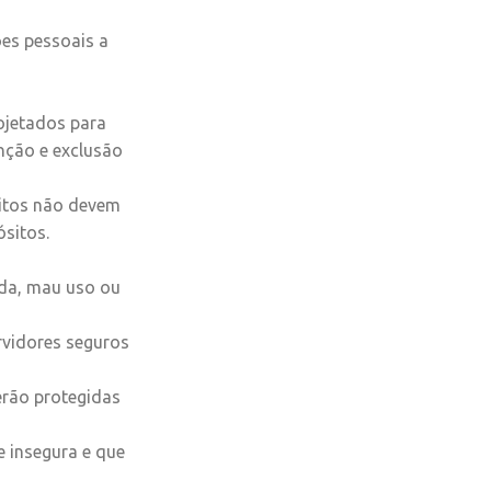
es pessoais a
ojetados para
nção e exclusão
itos não devem
sitos.
rda, mau uso ou
vidores seguros
erão protegidas
e insegura e que