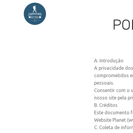
TEM NO E-BOOK
LUGARES I
PO
DÚVIDAS
A. Introdução
A privacidade dos
comprometidos em 
pessoais.
Consentir com o 
nosso site pela p
B. Créditos
Este documento f
Website Planet (
C. Coleta de info