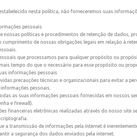
stabelecido nesta política, não forneceremos suas informaçõ
formações pessoais
ne nossas políticas e procedimentos de retenção de dados, pr
 o cumprimento de nossas obrigações legais em relação à rete
essoais.
essoais que processamos para qualquer propósito ou propós
mais tempo do que o necessário para esse propósito ou propó
suas informações pessoais
das precauções técnicas e organizacionais para evitar a pe
 informações pessoais.
das as suas informações pessoais fornecidas em nossos ser
nha e firewall).
es financeiras eletrônicas realizadas através do nosso site s
criptografia.
e a transmissão de informações pela internet é inerentement
tir a segurança dos dados enviados pela internet.