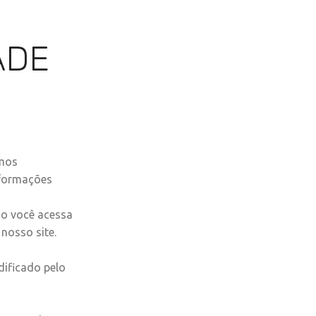
EM SOMOS
HOSPEDAGENS
AVALIAÇÕES
ADE
amos
nformações
do você acessa
nosso site.
ificado pelo