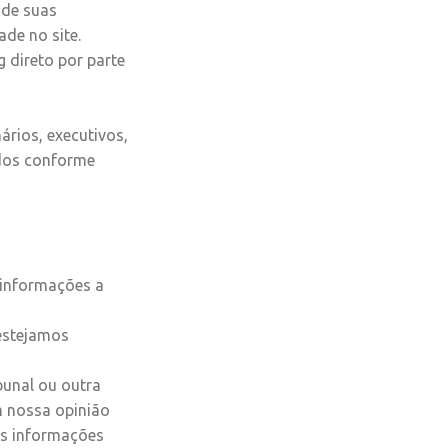
 de suas
de no site.
 direto por parte
rios, executivos,
ados conforme
r informações a
estejamos
bunal ou outra
m nossa opinião
sas informações