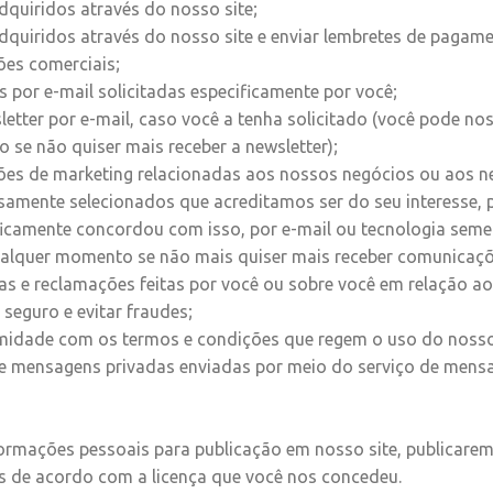
dquiridos através do nosso site;
dquiridos através do nosso site e enviar
lembretes de pagame
ões comerciais;
s por e-mail solicitadas especificamente por você;
letter por e-mail, caso você a tenha solicitado (você pode no
se não quiser mais receber a newsletter);
ões de marketing relacionadas aos nossos negócios ou aos n
samente selecionados que acreditamos ser do seu interesse, p
icamente concordou com isso, por e-mail ou tecnologia seme
ualquer momento se não mais quiser mais receber comunicaçõ
as e reclamações feitas por você ou sobre você em relação ao
 seguro e evitar fraudes;
rmidade com os termos e condições que regem o uso do nosso 
 mensagens privadas enviadas por meio do serviço de mens
formações pessoais para publicação em nosso site, publicar
s de acordo com a licença que você nos concedeu.