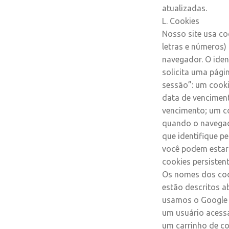
atualizadas.
L. Cookies
Nosso site usa co
letras e números
navegador. O iden
solicita uma pági
sessão”: um cooki
data de venciment
vencimento; um co
quando o navegad
que identifique 
você podem estar 
cookies persistent
Os nomes dos coo
estão descritos a
usamos o Google 
um usuário acessa
um carrinho de com