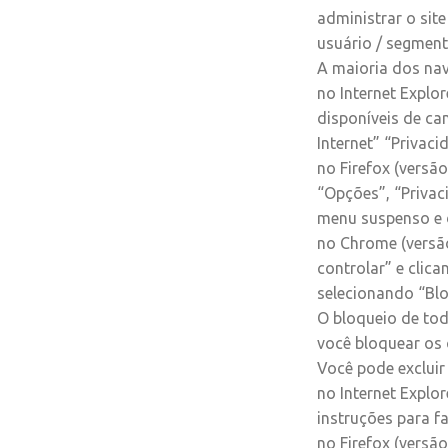
administrar o site
usuário / segment
A maioria dos nav
no Internet Explo
disponíveis de c
Internet” “Privac
no Firefox (versã
“Opções”, “Privac
menu suspenso e d
no Chrome (versão
controlar” e clic
selecionando “Blo
O bloqueio de tod
você bloquear os 
Você pode exclui
no Internet Explo
instruções para f
no Firefox (versã