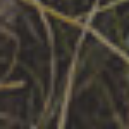
Garantia de 7 dias.
Respeite a lei dos direitos autorais,
não copie fotos e conteúdos sem autorização.
Política de privacidade
© Copyright 2023 CaminhandoEuVou - All Rights
Reserved